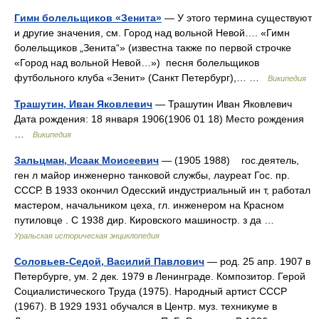
Гимн болельщиков «Зенита»
— У этого термина существуют
и другие значения, см. Город над вольной Невой…. «Гимн
болельщиков „Зенита“» (известна также по первой строчке
«Город над вольной Невой…») песня болельщиков
футбольного клуба «Зенит» (Санкт Петербург),… …
Википедия
Трашутин, Иван Яковлевич
— Трашутин Иван Яковлевич
Дата рождения: 18 января 1906(1906 01 18) Место рождения
…
Википедия
Зальцман, Исаак Моисеевич
— (1905 1988) гос.деятель,
ген л майор инженерно танковой службы, лауреат Гос. пр.
СССР. В 1933 окончил Одесский индустриальный ин т, работал
мастером, начальником цеха, гл. инженером на Красном
путиловце . С 1938 дир. Кировского машиностр. з да …
Уральская историческая энциклопедия
Соловьев-Седой, Василий Павлович
— род. 25 апр. 1907 в
Петербурге, ум. 2 дек. 1979 в Ленинграде. Композитор. Герой
Социалистического Труда (1975). Народный артист СССР
(1967). В 1929 1931 обучался в Центр. муз. техникуме в